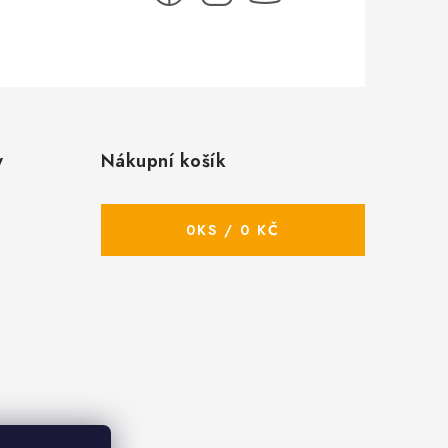
y
Nákupní košík
0
KS /
0 KČ