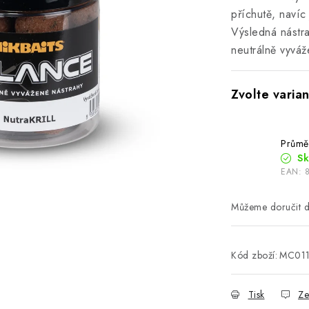
příchutě, navíc
Výsledná nástra
neutrálně vyváž
Průmě
S
EAN:
Kód zboží:
MC01
Tisk
Ze