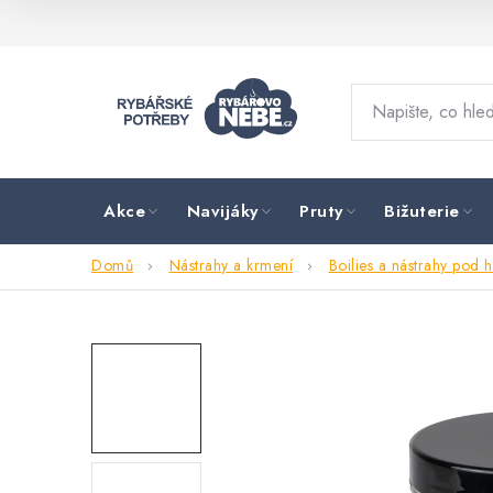
Přejít
na
obsah
Akce
Navijáky
Pruty
Bižuterie
Domů
Nástrahy a krmení
Boilies a nástrahy pod 