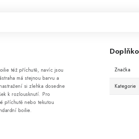
Doplňko
Značka
ilie též příchutě, navíc jsou
nástraha má stejnou barvu a
 nastražení si zlehka dosedne
Kategorie
šek k rozlousknutí. Pro
né příchutě nebo tekutou
ndardní boilie.