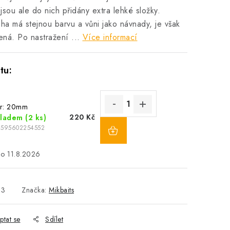
 jsou ale do nich přidány extra lehké složky.
ha má stejnou barvu a vůni jako návnady, je však
ená. Po nastražení ...
Více informací
r: 20mm
220 Kč
kladem
(2 ks)
8595602254552
11.8.2026
13
Značka:
Mikbaits
ptat se
Sdílet