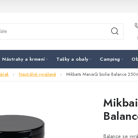
Nástrahy a krmení
Tašky a obaly
Camping
Ob
háček
Neutrálně vyvážené
Mikbaits ManiaQ boilie Balance 250m
Mikbai
Balanc
Balance se vyrá