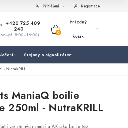
Přihlášení
Registrace
Prázdný
+420 725 409
240
NÁKUPNÍ
(po–pá: 8:00–16:00)
košík
KOŠÍK
lečení
Stojany a signalizátory
Péče o rybu
Lov
l - NutraKRILL
ts ManiaQ boilie
e 250ml - NutraKRILL
bějí ze stejných směsí a AK jako boilie též