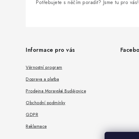
Potřebujete s něčím poradit? Jsme tu pro vás!
Z
á
Informace pro vás
Faceb
p
a
Věrnostní program
t
Doprava a platba
í
Prodejna Moravské Budějovice
Obchodní podmínky
GDPR
Reklamace