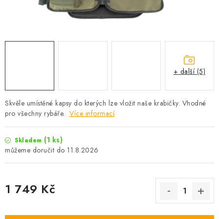
Camping
Oblečení
Stojany a signalizátory
+ další (5)
Péče o rybu
Skvěle umístěné kapsy do kterých lze vložit naše krabičky. Vhodné
pro všechny rybáře.
Více informací
Lov s lodí
(1 ks)
Skladem
11.8.2026
1 749 Kč
Měrná cena: