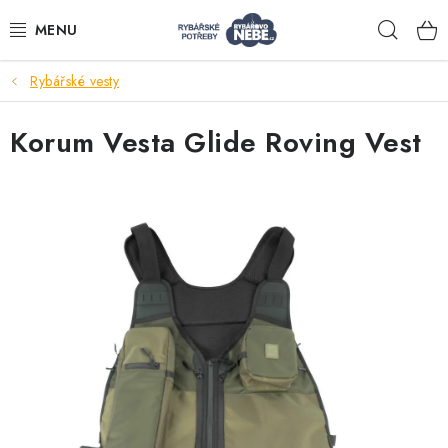
Přejít
Hleda
na
obsah
Rybářské vesty
Akce
Korum Vesta Glide Roving Vest
Navijáky
Pruty
Bižuterie
Nástrahy a krmení
Tašky a obaly