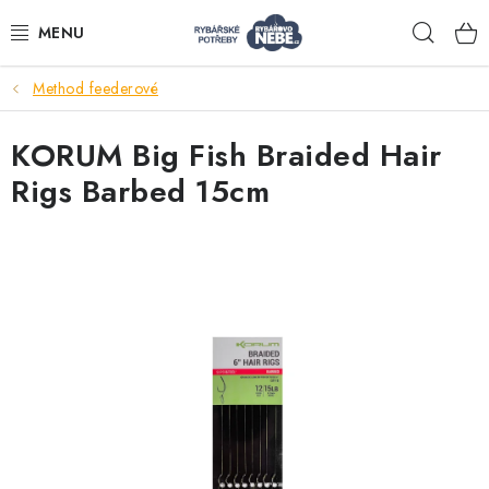
Přejít
Hleda
na
obsah
Method feederové
Akce
KORUM Big Fish Braided Hair
Navijáky
Rigs Barbed 15cm
Pruty
Bižuterie
Nástrahy a krmení
Tašky a obaly