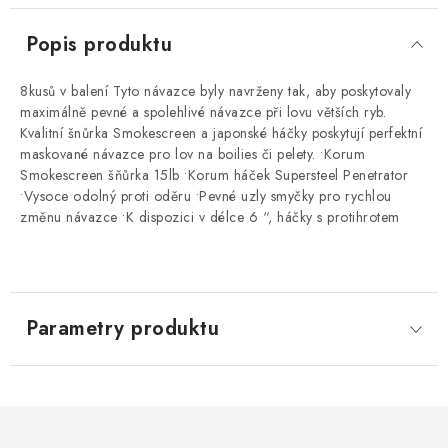
Popis produktu
8kusů v balení Tyto návazce byly navrženy tak, aby poskytovaly
maximálně pevné a spolehlivé návazce při lovu větších ryb.
Kvalitní šnůrka Smokescreen a japonské háčky poskytují perfektní
maskované návazce pro lov na boilies či pelety. •Korum
Smokescreen šňůrka 15lb •Korum háček Supersteel Penetrator
•Vysoce odolný proti oděru •Pevné uzly smyčky pro rychlou
změnu návazce •K dispozici v délce 6 “, háčky s protihrotem
Parametry produktu