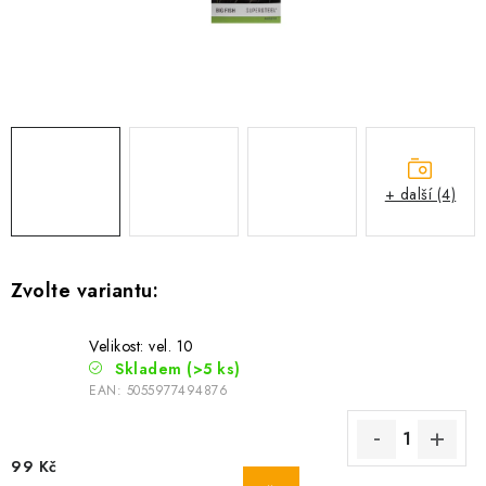
Camping
Oblečení
Stojany a signalizátory
+ další (4)
Péče o rybu
Lov s lodí
Velikost: vel. 10
Skladem
(>5 ks)
EAN:
5055977494876
99 Kč