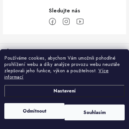
Z
á
Informace pro vás
p
Používáme cookies, abychom Vám umožnili pohodlné
a
Věrnostní program
prohlížení webu a díky analýze provozu webu neustále
Facebook
t
zlepšovali jeho funkce, výkon a použitelnost.
Více
Doprava a platba
í
informací
Přijímáme online platby
Prodejna Moravské Budějovice
Nastavení
Nákupní košík
Obchodní podmínky
GDPR
0
KS /
0 KČ
Odmítnout
Souhlasím
Copyright 2026
Rybářovo nebe
. Všechna práva vyhrazena.
Reklamace
Vytvořil Shoptet