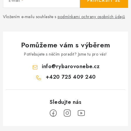
E-mail
PŘIHLÁSIT SE
Vložením e-mailu souhlasíte s
podmínkami ochrany osobních údajů
Pomůžeme vám s výběrem
Potřebujete s něčím poradit? Jsme tu pro vás!
info
@
rybarovonebe.cz
+420 725 409 240
Z