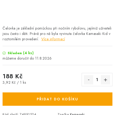
Camping
Oblečení
Čelovka je základní pomůckou při nočním rybolovu, jejímiž uživateli
Stojany a signalizátory
jsou často i děti. Právě pro ně byla vyvinuta čelovka Kamasaki Kid v
roztomilém provedení.
Více informací
Péče o rybu
(4 ks)
Skladem
11.8.2026
Lov s lodí
188 Kč
Měrná cena:
3,92 Kč / 1 ks
PŘIDAT DO KOŠÍKU
Kód zboží:
74991524
Značka:
Kamasaki