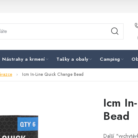
Nástrahy a krmení
Tašky a obaly
Camping
Ob
návazce
Icm In-Line Quick Change Bead
Icm In
Bead
Další "vychytáv