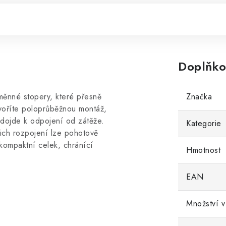
Doplňko
měnné stopery, které přesně
Značka
tvoříte poloprůběžnou montáž,
 dojde k odpojení od zátěže.
Kategorie
jich rozpojení lze pohotově
 kompaktní celek, chránící
Hmotnost
EAN
Množství v