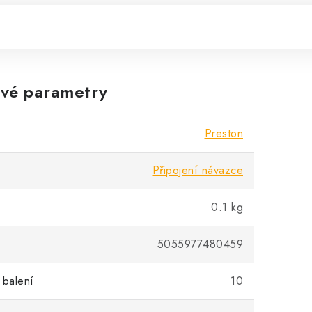
vé parametry
Preston
Připojení návazce
0.1 kg
5055977480459
 balení
10