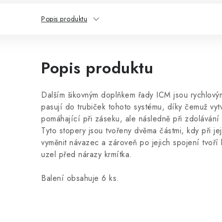
Popis produktu
Popis produktu
Dalším šikovným doplňkem řady ICM jsou rychlový
pasují do trubiček tohoto systému, díky čemuž vy
pomáhající při záseku, ale následně při zdolávání
Tyto stopery jsou tvořeny dvěma částmi, kdy při je
vyměnit návazec a zároveň po jejich spojení tvoří
uzel před nárazy krmítka.
Balení obsahuje 6 ks.