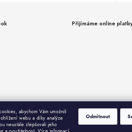
ook
Přijímáme online platb
cookies, abychom Vám umožnili
Odmítnout
S
ohlížení webu a díky analýze
u neustále zlepšovali jeho
on a použitelnost.
Více informací