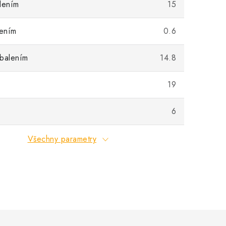
lením
15
lením
0.6
 balením
14.8
19
6
Všechny parametry