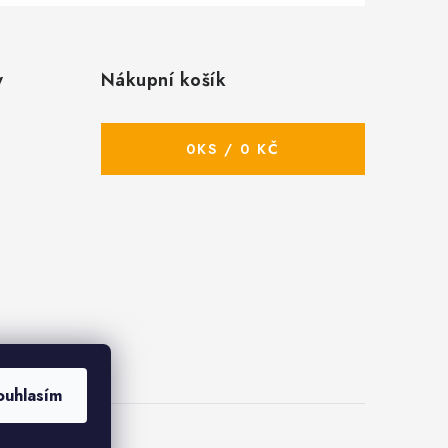
y
Nákupní košík
0
KS /
0 KČ
ouhlasím