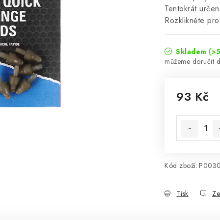
Tentokrát urče
Rozklikněte pro
Skladem
(>5
93 Kč
Měrná cena
Kód zboží:
P003
Tisk
Ze