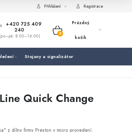
Přihlášení
Registrace
Prázdný
+420 725 409
240
NÁKUPNÍ
(po–pá: 8:00–16:00)
košík
KOŠÍK
lečení
Stojany a signalizátory
Péče o rybu
Lov
-Line Quick Change
ka" z dílny firmy Preston v micro provedení.