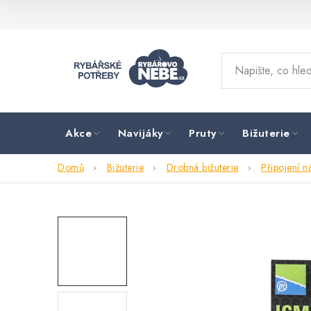
Přejít
na
obsah
Akce
Navijáky
Pruty
Bižuterie
Domů
Bižuterie
Drobná bižuterie
Připojení 