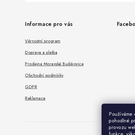
Z
á
Informace pro vás
Faceb
p
a
Věrnostní program
t
Doprava a platba
í
Prodejna Moravské Budějovice
Obchodní podmínky
GDPR
Reklamace
Používáme 
pohodlné pr
provozu web
funkce, výk