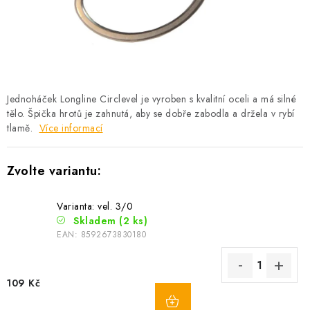
Camping
Oblečení
Stojany a signalizátory
Jednoháček Longline Circlevel je vyroben s kvalitní oceli a má silné
tělo. Špička hrotů je zahnutá, aby se dobře zabodla a držela v rybí
tlamě.
Více informací
Péče o rybu
Lov s lodí
Varianta: vel. 3/0
Skladem
(2 ks)
EAN:
8592673830180
109 Kč