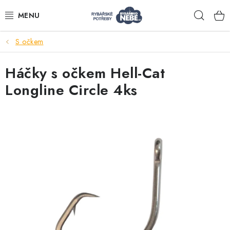
Přejít
Hleda
na
obsah
S očkem
Akce
Háčky s očkem Hell-Cat
Navijáky
Longline Circle 4ks
Pruty
Bižuterie
Nástrahy a krmení
Tašky a obaly