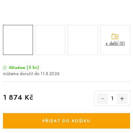
Camping
Oblečení
Stojany a signalizátory
+ další (5)
Péče o rybu
(3 ks)
Skladem
11.8.2026
Lov s lodí
1 874 Kč
Měrná cena:
PŘIDAT DO KOŠÍKU