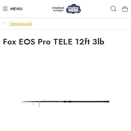
Přejít
Hleda
na
obsah
Teleskopické
Akce
Fox EOS Pro TELE 12ft 3lb
Navijáky
Pruty
Bižuterie
Nástrahy a krmení
Tašky a obaly