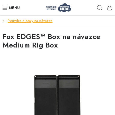
Přejít
Hleda
na
obsah
Pouzdra a boxy na návazce
Akce
Fox EDGES™ Box na návazce
Navijáky
Medium Rig Box
Pruty
Bižuterie
Nástrahy a krmení
Tašky a obaly