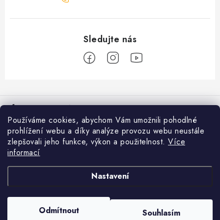
Z
á
Informace pro vás
p
Používáme cookies, abychom Vám umožnili pohodlné
a
Věrnostní program
prohlížení webu a díky analýze provozu webu neustále
Facebook
t
zlepšovali jeho funkce, výkon a použitelnost.
Více
Doprava a platba
í
informací
Přijímáme online platby
Prodejna Moravské Budějovice
Nastavení
Nákupní košík
Obchodní podmínky
GDPR
0
KS /
0 KČ
Odmítnout
Souhlasím
Copyright 2026
Rybářovo nebe
. Všechna práva vyhrazena.