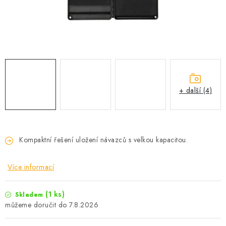
Camping
Oblečení
Stojany a signalizátory
+ další (4)
Péče o rybu
Lov s lodí
Kompaktní řešení uložení návazců s velkou kapacitou.
Více informací
(1 ks)
Skladem
7.8.2026