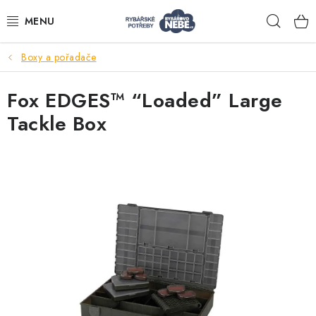
Přejít
Hleda
na
obsah
Boxy a pořadače
Akce
Fox EDGES™ “Loaded” Large
Navijáky
Tackle Box
Pruty
Bižuterie
Nástrahy a krmení
Tašky a obaly