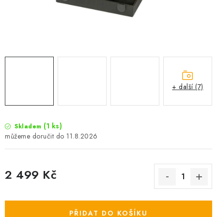
Camping
Oblečení
Stojany a signalizátory
+ další (7)
Péče o rybu
Lov s lodí
(1 ks)
Skladem
11.8.2026
2 499 Kč
Měrná cena:
PŘIDAT DO KOŠÍKU