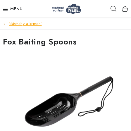
Přejít
Hleda
na
obsah
Nástrahy a krmení
Akce
Fox Baiting Spoons
Navijáky
Pruty
Bižuterie
Nástrahy a krmení
Tašky a obaly