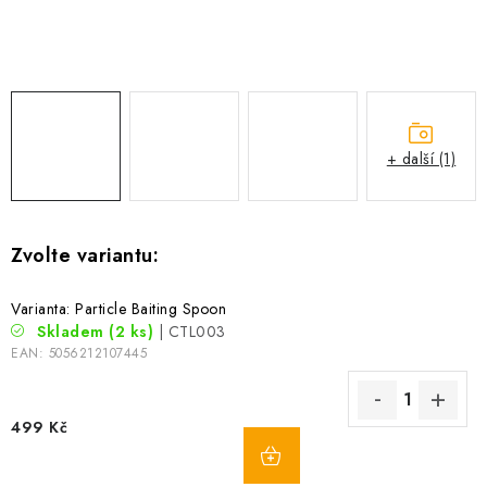
Camping
Oblečení
Stojany a signalizátory
+ další (1)
Péče o rybu
Lov s lodí
Varianta: Particle Baiting Spoon
Skladem
(2 ks)
| CTL003
EAN:
5056212107445
499 Kč