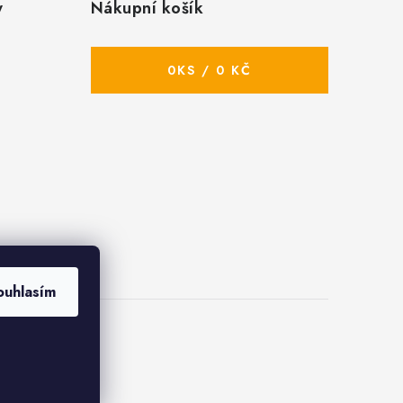
y
Nákupní košík
0
KS /
0 KČ
ouhlasím