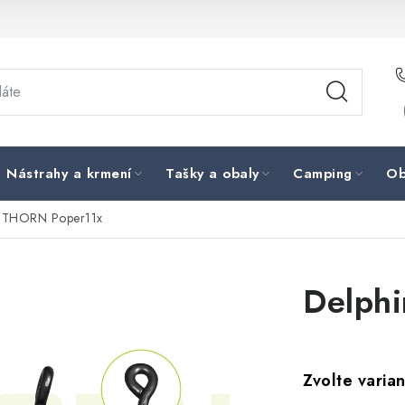
Nástrahy a krmení
Tašky a obaly
Camping
Ob
n THORN Poper11x
Delph