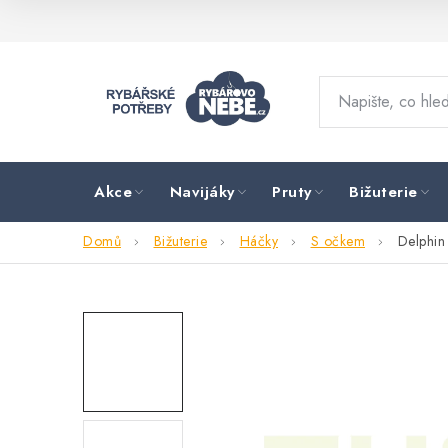
Přejít
na
obsah
Akce
Navijáky
Pruty
Bižuterie
Domů
Bižuterie
Háčky
S očkem
Delphi