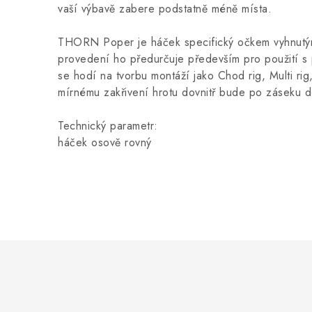
vaší výbavě zabere podstatně méně místa.
THORN Poper je háček specifický očkem vyhnutým
provedení ho předurčuje především pro použití s
se hodí na tvorbu montáží jako Chod rig, Multi rig
mírnému zakřivení hrotu dovnitř bude po záseku d
Technický parametr:
háček osově rovný