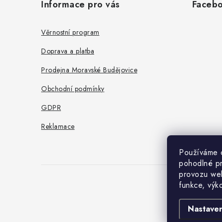
Informace pro vás
Faceb
p
a
Věrnostní program
t
Doprava a platba
í
Prodejna Moravské Budějovice
Obchodní podmínky
GDPR
Reklamace
Používáme 
pohodlné pr
provozu web
funkce, výk
Nastaven