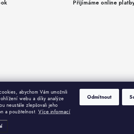
ook
Přijímáme online platb
cookies, abychom Vám umožnili
Odmítnout
S
ohlížení webu a díky analýze
u neustále zlepšovali jeho
on a použitelnost.
Více informací
Copyright 2026
Rybářovo nebe
. Všechna práva vyhrazena.
Vytvořil Shoptet
í