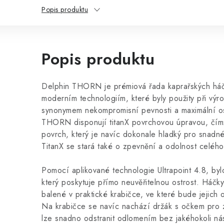
Popis produktu
Popis produktu
Delphin THORN je prémiová řada kaprařských háčků
moderním technologiím, které byly použity při výro
synonymem nekompromisní pevnosti a maximální os
THORN disponují titanX povrchovou úpravou, čím
povrch, který je navíc dokonale hladký pro snadné
TitanX se stará také o zpevnění a odolnost celého
Pomocí aplikované technologie Ultrapoint 4.8, bylo
který poskytuje přímo neuvěřitelnou ostrost. Há
balené v praktické krabičce, ve které bude jejich 
Na krabičce se navíc nachází držák s očkem pro 
lze snadno odstranit odlomením bez jakéhokoli ná