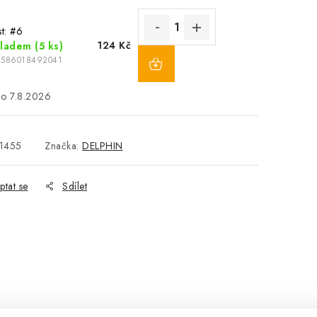
st: #6
124 Kč
kladem
(5 ks)
8586018492041
7.8.2026
1455
Značka:
DELPHIN
ptat se
Sdílet