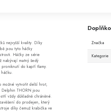
Doplňko
 nejvyšší kvality. Díky
Značka
bě jsou tyto háčky
trosti. Háčky ze série
Kategorie
ž nabývají matný šedý
 proniknutí do kapří tlamy.
 háčku.
 možné vytvořit delší hrot,
čky Delphin THORN jsou
ostří vždy důkladně chráněné.
zavěšení do prodejen, který
stroje díky čemuž krabička ve