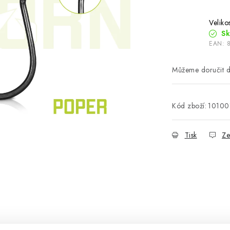
Veliko
S
EAN:
Kód zboží:
10100
Tisk
Ze