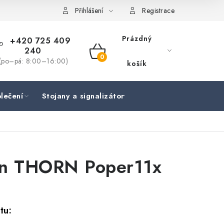
Přihlášení
Registrace
Prázdný
+420 725 409
240
NÁKUPNÍ
(po–pá: 8:00–16:00)
košík
KOŠÍK
lečení
Stojany a signalizátory
Péče o rybu
Lov
in THORN Poper11x