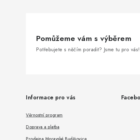
Pomůžeme vám s výběrem
Potřebujete s něčím poradit? Jsme tu pro vás!
Z
á
Informace pro vás
Faceb
p
a
Věrnostní program
t
Doprava a platba
í
Prodejna Moravské Budějovice