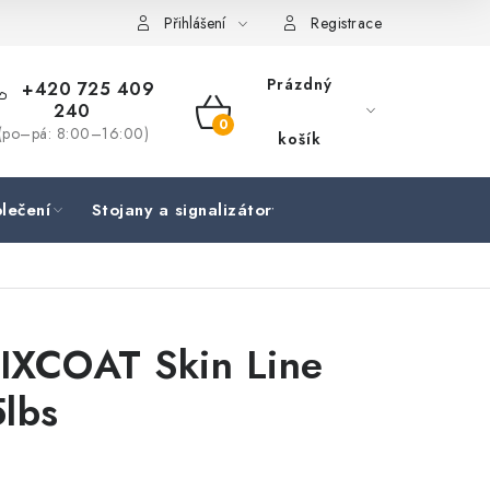
Přihlášení
Registrace
Prázdný
+420 725 409
240
NÁKUPNÍ
(po–pá: 8:00–16:00)
košík
KOŠÍK
lečení
Stojany a signalizátory
Péče o rybu
Lov
SIXCOAT Skin Line
lbs