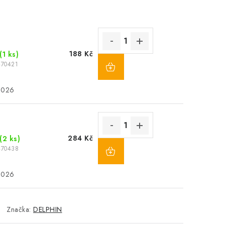
188 Kč
(1 ks)
470421
2026
284 Kč
(2 ks)
470438
2026
Značka:
DELPHIN