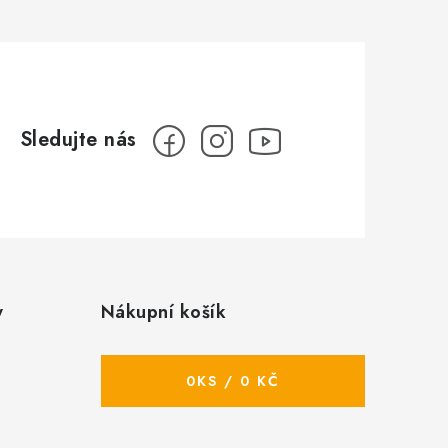
y
Nákupní košík
0
KS /
0 KČ