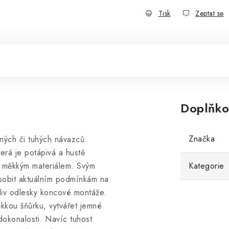
Tisk
Zeptat se
Doplňko
Značka
ných či tuhých návazců.
terá je potápivá a hustě
k měkkým materiálem. Svým
Kategorie
obit aktuálním podmínkám na
oliv odlesky koncové montáže.
kkou šňůrku, vytvářet jemné
dokonalosti. Navíc tuhost