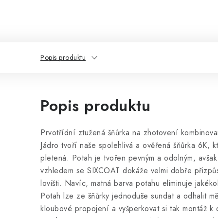
Popis produktu
Popis produktu
Prvotřídní ztužená šňůrka na zhotovení kombinova
Jádro tvoří naše spolehlivá a ověřená šňůrka 6K, k
pletená. Potah je tvořen pevným a odolným, avša
vzhledem se SIXCOAT dokáže velmi dobře přizpůs
lovišti. Navíc, matná barva potahu eliminuje jakék
Potah lze ze šňůrky jednoduše sundat a odhalit mě
kloubové propojení a vyšperkovat si tak montáž k 