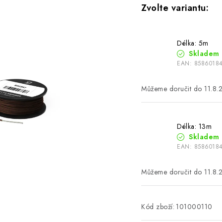
Délka: 5m
Skladem
EAN:
8586018
11.8.
Délka: 13m
Skladem
EAN:
8586018
11.8.
Kód zboží:
101000110