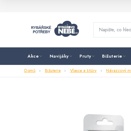
Přejít
na
obsah
Akce
Navijáky
Pruty
Bižuterie
Domů
Bižuterie
Vlasce a šňůry
Návazcový ma