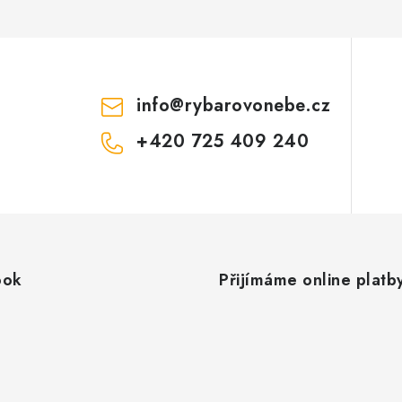
info
@
rybarovonebe.cz
+420 725 409 240
ook
Přijímáme online platb