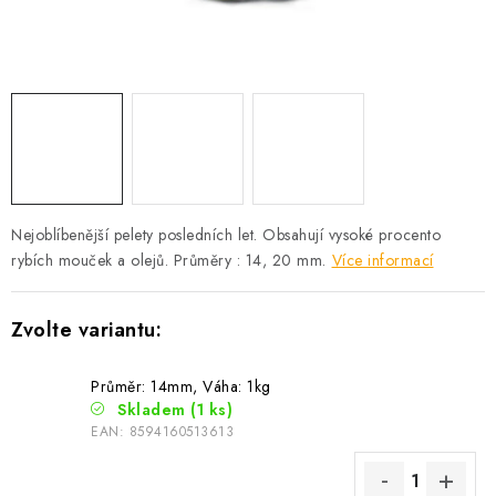
Camping
Oblečení
Stojany a signalizátory
Péče o rybu
Nejoblíbenější pelety posledních let. Obsahují vysoké procento
rybích mouček a olejů. Průměry : 14, 20 mm.
Více informací
Lov s lodí
Průměr: 14mm, Váha: 1kg
Skladem
(1 ks)
EAN:
8594160513613