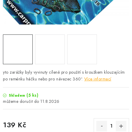
Camping
Oblečení
Stojany a signalizátory
Péče o rybu
yto zarážky byly vyvinuty cíleně pro použití s kroužkem klouzajícím
Lov s lodí
po raménku háčku nebo pro návazec 360º.
Více informací
(5 ks)
Skladem
11.8.2026
139 Kč
Měrná cena: