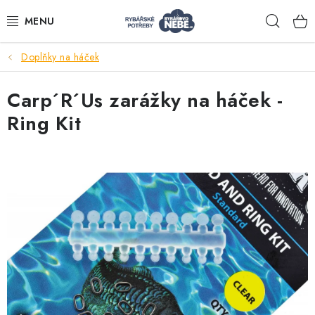
Přejít
Hleda
na
obsah
Doplňky na háček
Akce
Carp´R´Us zarážky na háček -
Navijáky
Ring Kit
Pruty
Bižuterie
Nástrahy a krmení
Tašky a obaly