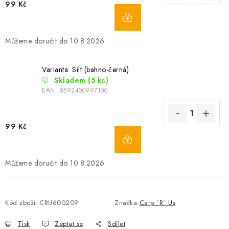
99 Kč
10.8.2026
Varianta: Silt (bahno-černá)
Skladem
(5 ks)
EAN:
8592400997100
99 Kč
10.8.2026
Kód zboží:
CRU600209
Značka:
Carp ´R´ Us
Tisk
Zeptat se
Sdílet