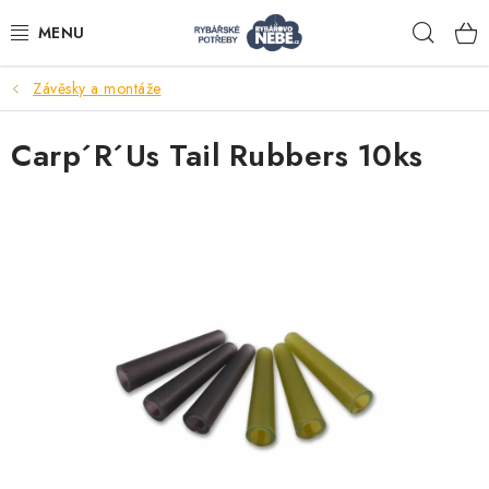
Přejít
Hleda
na
obsah
Závěsky a montáže
Akce
Carp´R´Us Tail Rubbers 10ks
Navijáky
Pruty
Bižuterie
Nástrahy a krmení
Tašky a obaly