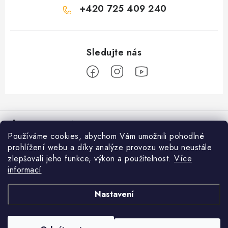
+420 725 409 240
Z
á
Informace pro vás
p
Používáme cookies, abychom Vám umožnili pohodlné
a
Věrnostní program
prohlížení webu a díky analýze provozu webu neustále
Facebook
t
zlepšovali jeho funkce, výkon a použitelnost.
Více
Doprava a platba
í
informací
Přijímáme online platby
Prodejna Moravské Budějovice
Nastavení
Nákupní košík
Obchodní podmínky
GDPR
0
KS /
0 KČ