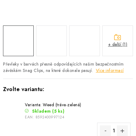
Camping
Oblečení
Stojany a signalizátory
+ další (1)
Péče o rybu
Převleky v barvách přesně odpovídajících našim bezpečnostním
závěskám Snag Clips, na které dokonale pasují.
Více informací
Lov s lodí
Varianta: Weed (tráva-zelená)
Skladem
(5 ks)
EAN:
8592400997124