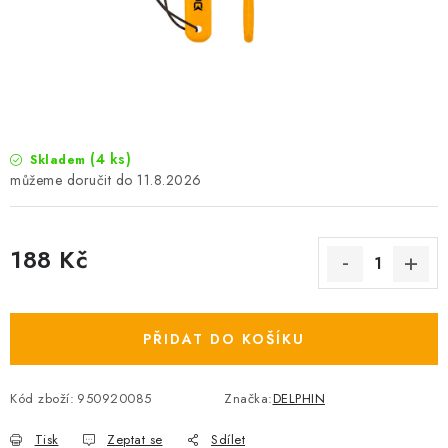
Camping
Oblečení
Stojany a signalizátory
(4 ks)
Skladem
11.8.2026
Péče o rybu
Lov s lodí
188 Kč
Měrná cena:
PŘIDAT DO KOŠÍKU
Kód zboží:
950920085
Značka:
DELPHIN
Tisk
Zeptat se
Sdílet