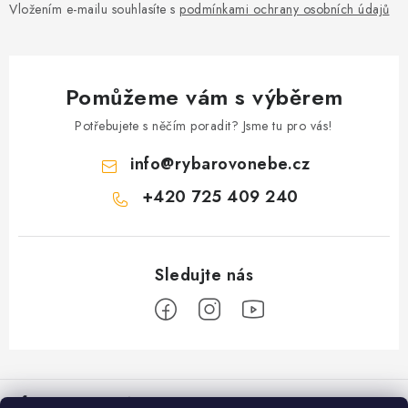
Vložením e-mailu souhlasíte s
podmínkami ochrany osobních údajů
Pomůžeme vám s výběrem
Potřebujete s něčím poradit? Jsme tu pro vás!
info
@
rybarovonebe.cz
+420 725 409 240
Z
á
Informace pro vás