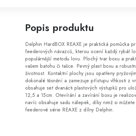
Popis produktu
Delphin HardBOX REAXE je praktická pomůcka pr
feederových návazců, kterou ocení každý rybář lov
populárnější metodu lovu. Plochý tvar boxu a prakt
vašem batohu či tašce. Pevný plast boxu a robustn
životnost. Kontaktní plochy jsou opatřeny pryžový
dokonalé těsnění a zamezuje přístupu vlhkosti z v
obsahuje set dvanácti plastových výstupků pro ulo
12,5 a 15cm. Otevírání a zavírání boxu je reali
navíc obsahuje sadu nálepek, díky nimž si můžete
feederové série REAXE z dílny Delphin.