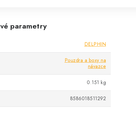
vé parametry
DELPHIN
Pouzdra a boxy na
návazce
0.151 kg
8586018511292