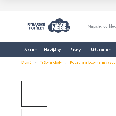
Přejít
na
obsah
Akce
Navijáky
Pruty
Bižuterie
Domů
Tašky a obaly
Pouzdra a boxy na návazce