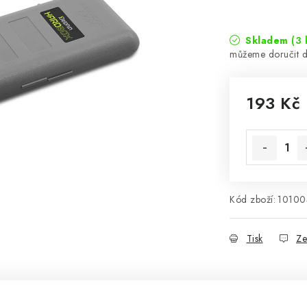
Skladem
(3 
193 Kč
Měrná cena
Kód zboží:
10100
Tisk
Ze