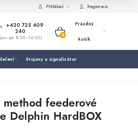
Přihlášení
Registrace
Prázdný
+420 725 409
240
NÁKUPNÍ
(po–pá: 8:00–16:00)
košík
KOŠÍK
lečení
Stojany a signalizátory
Péče o rybu
Lov
 method feederové
ce Delphin HardBOX
E