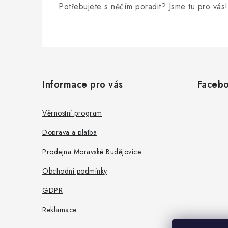
Potřebujete s něčím poradit? Jsme tu pro vás!
Z
á
Informace pro vás
Faceb
p
a
Věrnostní program
t
Doprava a platba
í
Prodejna Moravské Budějovice
Obchodní podmínky
GDPR
Reklamace