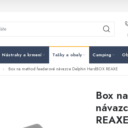
Nástrahy a krmení
Tašky a obaly
Camping
Ob
Box na method feederové návazce Delphin HardBOX REAXE
Box na
návaz
REAX