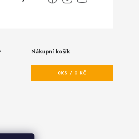
y
Nákupní košík
0
KS /
0 KČ