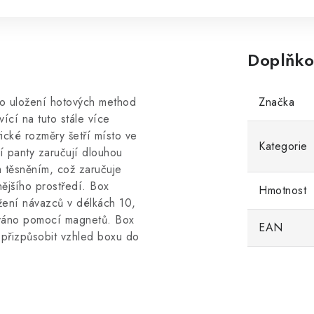
Doplňko
o uložení hotových method
Značka
ící na tuto stále více
ické rozměry šetří místo ve
Kategorie
í panty zaručují dlouhou
m těsněním, což zaručuje
nějšího prostředí. Box
Hmotnost
žení návazců v délkách 10,
zováno pomocí magnetů. Box
EAN
 přizpůsobit vzhled boxu do