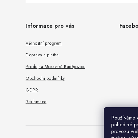
Z
á
Informace pro vás
Faceb
p
a
Věrnostní program
t
Doprava a platba
í
Prodejna Moravské Budějovice
Obchodní podmínky
GDPR
Reklamace
Používáme 
pohodlné pr
provozu web