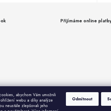
ook
Přijímáme online platb
cookies, abychom Vám umožnili
Odmítnout
S
ohlížení webu a díky analýze
u neustále zlepšovali jeho