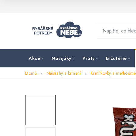
Přejít
na
obsah
Akce
Navijáky
Pruty
Bižuterie
Domů
Nástrahy a krmení
Krmítkovky a methodmi