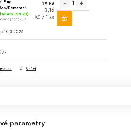
ť: Fluo
79 Kč
áda/Pomeranč
Měrná
3,16
kladem
(>5 ks)
cena:
Kč / 1 ks
5999018212442
10.8.2026
197
ptat se
Sdílet
vé parametry