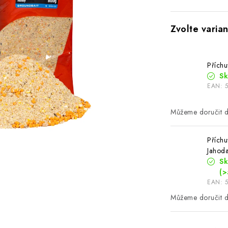
Přích
S
EAN:
Příchu
Jahod
S
(>
EAN: