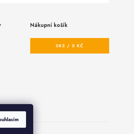
y
Nákupní košík
0
KS /
0 KČ
ouhlasím