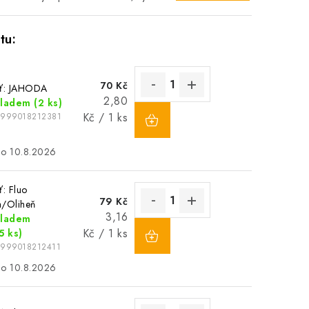
70 Kč
uť: JAHODA
Měrná
2,80
kladem
(2 ks)
cena:
Kč / 1 ks
5999018212381
10.8.2026
ť: Fluo
79 Kč
a/Oliheň
Měrná
3,16
kladem
cena:
Kč / 1 ks
5 ks)
5999018212411
10.8.2026