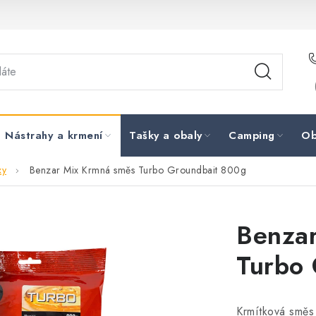
Nástrahy a krmení
Tašky a obaly
Camping
Ob
xy
Benzar Mix Krmná směs Turbo Groundbait 800g
Benza
Turbo
Krmítková směs