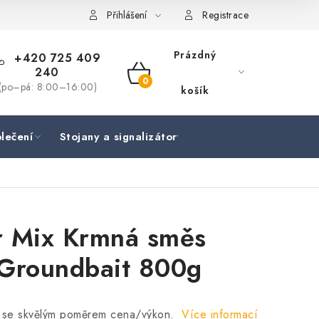
Přihlášení
Registrace
Prázdný
+420 725 409
240
NÁKUPNÍ
(po–pá: 8:00–16:00)
košík
KOŠÍK
lečení
Stojany a signalizátory
Péče o rybu
Lov
r Mix Krmná směs
 Groundbait 800g
 se skvělým poměrem cena/výkon.
Více informací