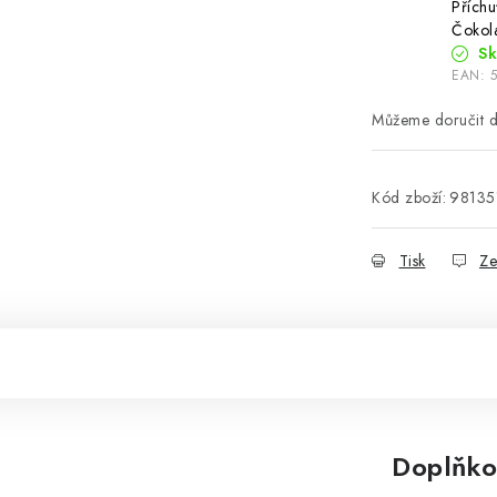
Příchu
Čokol
S
EAN:
Kód zboží:
98135
Tisk
Ze
Doplňko