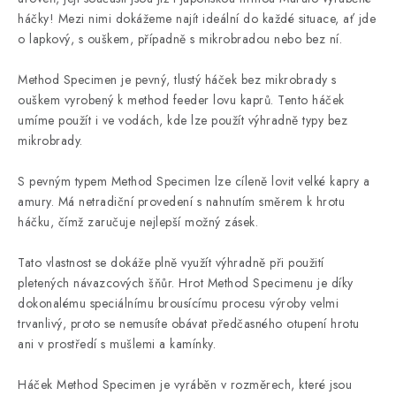
háčky! Mezi nimi dokážeme najít ideální do každé situace, ať jde
o lapkový, s ouškem, případně s mikrobradou nebo bez ní.
Method Specimen je pevný, tlustý háček bez mikrobrady s
ouškem vyrobený k method feeder lovu kaprů. Tento háček
umíme použít i ve vodách, kde lze použít výhradně typy bez
mikrobrady.
S pevným typem Method Specimen lze cíleně lovit velké kapry a
amury. Má netradiční provedení s nahnutím směrem k hrotu
háčku, čímž zaručuje nejlepší možný zásek.
Tato vlastnost se dokáže plně využít výhradně při použití
pletených návazcových šňůr. Hrot Method Specimenu je díky
dokonalému speciálnímu brousícímu procesu výroby velmi
trvanlivý, proto se nemusíte obávat předčasného otupení hrotu
ani v prostředí s mušlemi a kamínky.
Háček Method Specimen je vyráběn v rozměrech, které jsou