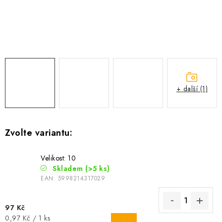
Camping
Oblečení
Stojany a signalizátory
+ další (1)
Péče o rybu
Lov s lodí
Velikost: 10
Skladem
(>5 ks)
EAN:
5998214317029
97 Kč
Měrná
0,97 Kč / 1 ks