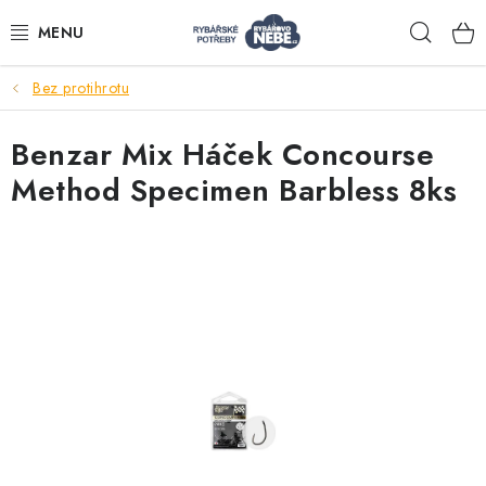
Přejít
Hleda
na
obsah
Bez protihrotu
Akce
Benzar Mix Háček Concourse
Navijáky
Method Specimen Barbless 8ks
Pruty
Bižuterie
Nástrahy a krmení
Tašky a obaly