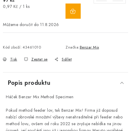
97 Kč
Měrná
0,97 Kč / 1 ks
cena:
11.8.2026
Kód zboží:
43461010
Značka:
Benzar Mix
Tisk
Zeptat se
Sdílet
Popis produktu
Háček Benzar Mix Method Specimen
Pokud method feeder lov, tak Benzar Mix! Firma již doposud
nabízí obrovské množství výbavy nenahraditelné při feeder nebo
method lovu, ovšem od roku 2022 se zvyšuje nabídka na jinou
úroveň, její součástí jsou již i japonskou firmou Maruto vyráběné