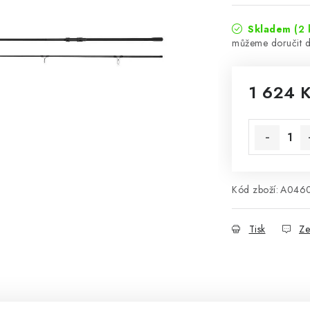
Skladem
(2 
1 624 
Měrná cena
Kód zboží:
A046
Tisk
Ze