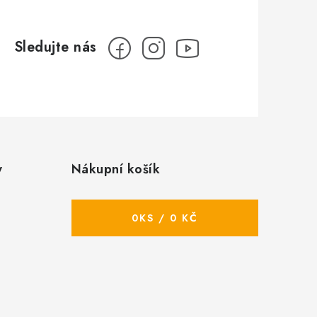
y
Nákupní košík
0
KS /
0 KČ