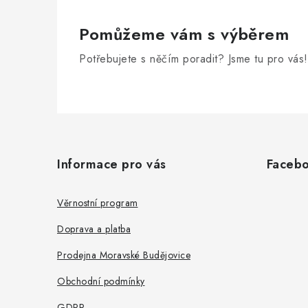
Pomůžeme vám s výběrem
Potřebujete s něčím poradit? Jsme tu pro vás!
Z
á
Informace pro vás
Faceb
p
a
Věrnostní program
t
Doprava a platba
í
Prodejna Moravské Budějovice
Obchodní podmínky
GDPR