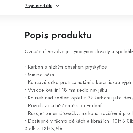
Popis produktu
Popis produktu
Označení Revolve je synonymem kvality a spolehliv
• Karbon s nízkým obsahem pryskyřice
• Minima očka
• Koncové očko proti zamotání s keramickou výpln
• Vysoce kvalitní 18 mm sedlo navijáku
• Kousek nad sedlem oplet z 3k karbonu jako des
• Povrch v matně černém provedení
• Rukojeť ze smršťovačky, na konci rozšířená pro 
• Dostupné v těchto délkách a librážích: 10ft 3,0lb,
3,5lb a 13ft 3,5lb