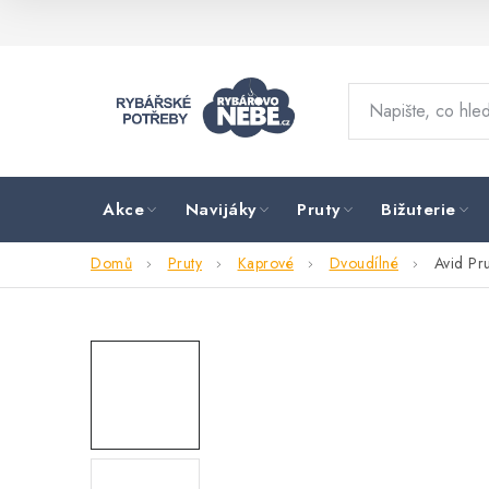
Přejít
na
obsah
Akce
Navijáky
Pruty
Bižuterie
Domů
Pruty
Kaprové
Dvoudílné
Avid Pru