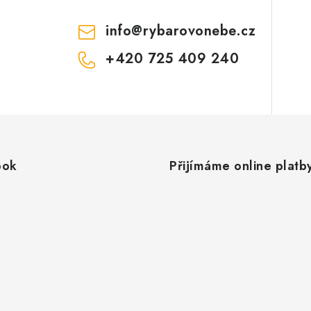
info
@
rybarovonebe.cz
+420 725 409 240
ook
Přijímáme online platb