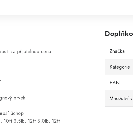
Doplňko
Značka
osti za přijatelnou cenu.
Kategorie
í
EAN
ignový prvek
Množství v
lepší úchop
 10ft 3,5lb, 12ft 3,0lb, 12ft