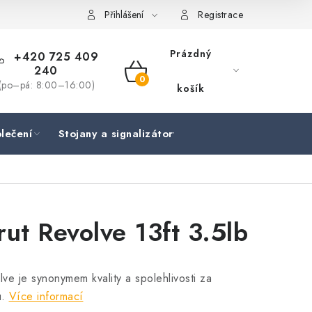
Přihlášení
Registrace
Prázdný
+420 725 409
240
NÁKUPNÍ
(po–pá: 8:00–16:00)
košík
KOŠÍK
lečení
Stojany a signalizátory
Péče o rybu
Lov
rut Revolve 13ft 3.5lb
e je synonymem kvality a spolehlivosti za
u.
Více informací