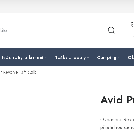
Nástrahy a krmení
Tašky a obaly
Camping
Ob
t Revolve 13ft 3.5lb
Avid P
Označení Revolv
přijatelnou cen